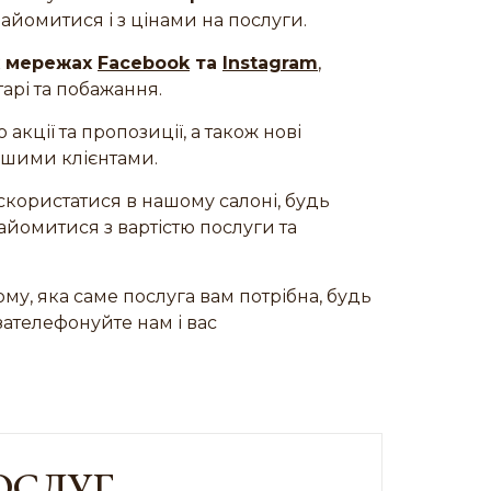
найомитися і з цінами на послуги.
х мережах
Facebook
та
Instagram
,
арі та побажання.
кції та пропозиції, а також нові
нашими клієнтами.
скористатися в нашому салоні, будь
найомитися з вартістю послуги та
му, яка саме послуга вам потрібна, будь
зателефонуйте нам і вас
ОСЛУГ