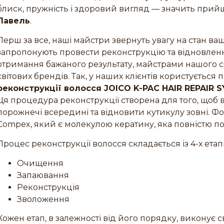
блиск, пружність і здоровий вигляд — значить прийш
Лавель
.
Перш за все, наші майстри звернуть увагу на стан ваш
запропонують провести реконструкцію та відновлен
отримання бажаного результату, майстрами нашого 
світових брендів. Так, у наших клієнтів користується
реконструкції волосся JOICO K-PAC HAIR REPAIR 
Ця процедура реконструкції створена для того, щоб
порожнечі всередині та відновити кутикулу зовні. Ф
Compex, який є молекулою кератину, яка повністю пов
Процес реконструкції волосся складається із 4-х етапі
Очищення
Запаювання
Реконструкція
Зволоження
Кожен етап, в залежності від його порядку, виконує 