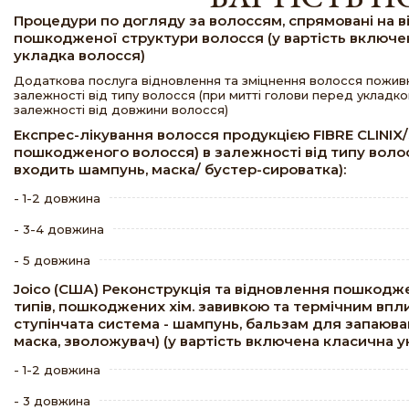
Процедури по догляду за волоссям, спрямовані на 
пошкодженої структури волосся (у вартість включе
укладка волосся)
Додаткова послуга відновлення та зміцнення волосся пожи
залежності від типу волосся (при митті голови перед укладко
залежності від довжини волосся)
Експрес-лікування волосся продукцією FIBRE CLINIX
пошкодженого волосся) в залежності від типу воло
входить шампунь, маска/ бустер-сироватка):
- 1-2 довжина
- 3-4 довжина
- 5 довжина
Joico (США) Реконструкція та відновлення пошкодже
типів, пошкоджених хім. завивкою та термічним впл
ступінчата система - шампунь, бальзам для запаюва
маска, зволожувач) (у вартість включена класична у
- 1-2 довжина
- 3 довжина