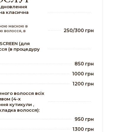
відновлення
на класична
вною маскою в
250/300 грн
ю волосся, в
/SCREEN (для
сся (в процедуру
850 грн
1000 грн
1200 грн
ного волосся всіх
ивом (4-х
ння кутикули ,
кладка волосся):
950 грн
1300 грн