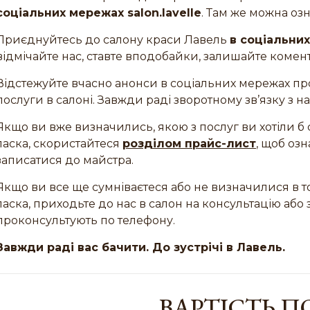
соціальних мережах salon.lavelle
. Там же можна оз
Приєднуйтесь до салону краси Лавель
в соціальни
відмічайте нас, ставте вподобайки, залишайте комент
Відстежуйте вчасно анонси в соціальних мережах про а
послуги в салоні. Завжди раді зворотному зв’язку з 
Якщо ви вже визначились, якою з послуг ви хотіли б 
ласка, скористайтеся
розділом прайс-лист
, щоб оз
записатися до майстра.
Якщо ви все ще сумніваєтеся або не визначилися в то
ласка, приходьте до нас в салон на консультацію або 
проконсультують по телефону.
Завжди раді вас бачити. До зустрічі в Лавель.
ВАРТІСТЬ П