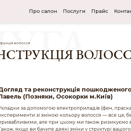
Про салон
Послуги
Прайс
Конта
УГА
трукція волосся
ОНСТРУКЦІЯ ВОЛОС
Догляд та реконструкція пошкодженого 
Лавель (Позняки, Осокорки м.Київ)
Укладки за допомогою електроприладів (фен, праска 
експерименти зі зміною кольору волосся — все це, б
привабливими, але при цьому ми також ризикуємо вт
Також, якщо ви бачите деякі зміни у структурі вашог