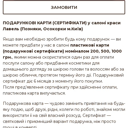
ЗАМОВИТИ
ПОДАРУНКОВІ КАРТИ (СЕРТИФІКАТИ) у салоні краси
Лавель (Позняки, Осокорки м.Київ)
Якщо вам необхідно зробити будь кому подарунок — ви
можете придбати у нас в салоні
пластикові карти
(подарункові сертифікати) номіналом 200, 500, 1000
грн.
, якими можна скористатися один раз для оплати
послуги салону або придбання косметики для
домашнього догляду за шкірою голови та волоссям або за
шкірою обличчя, протягом терміну його дії. Подарунковий
сертифікат діє 6 місяців з моменту його покупки.
Після пред’явлення сертифікату при здійсненні оплати,
пластикова карта вилучається.
Подарункова карта — чудово замінить привітання на будь-
яку подію, щоб друзі, рідні, колеги по роботі, знайомі могли
використати її на свій власний розсуд. Сертифікат —
святковий і приємніший варіант подарунка, ніж просто
гроші в конверті.