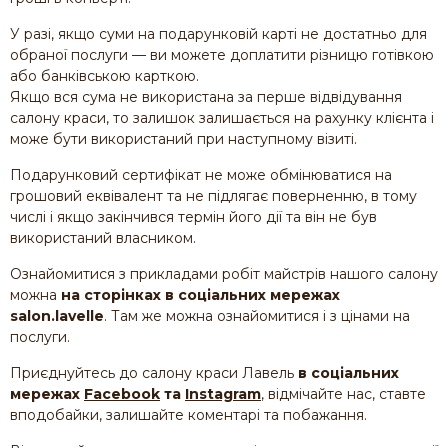
У разі, якщо суми на подарунковій карті не достатньо для
обраної послуги — ви можете доплатити різницю готівкою
або банківською карткою.
Якщо вся сума не використана за перше відвідування
салону краси, то залишок залишається на рахунку клієнта і
може бути використаний при наступному візиті.
Подарунковий сертифікат не може обмінюватися на
грошовий еквівалент та не підлягає поверненню, в тому
числі і якщо закінчився термін його дії та він не був
використаний власником.
Ознайомитися з прикладами робіт майстрів нашого салону
можна
на сторінках в соціальних мережах
salon.lavelle
. Там же можна ознайомитися і з цінами на
послуги.
Приєднуйтесь до салону краси Лавель
в соціальних
мережах
Facebook
та
Instagram
, відмічайте нас, ставте
вподобайки, залишайте коментарі та побажання.